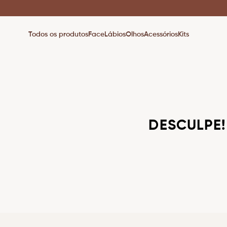
Todos os produtos
Face
Lábios
Olhos
Acessórios
Kits
DESCULPE