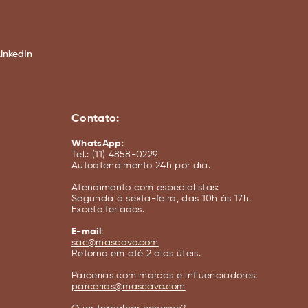
LinkedIn
Contato:
WhatsApp
:
Tel.: (11) 4858-0229
Autoatendimento 24h por dia.
Atendimento com especialistas:
Segunda à sexta-feira, das 10h às 17h.
Exceto feriados.
E-mail
:
sac@mascavo.com
Retorno em até 2 dias úteis.
Parcerias com marcas e influenciadores:
parcerias@mascavo.com