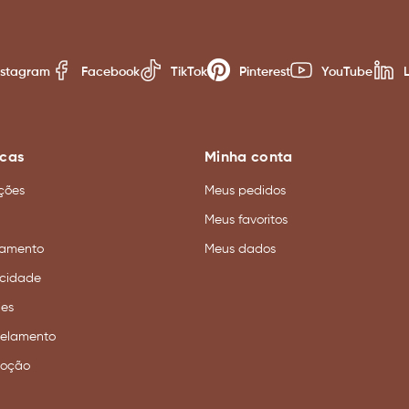
nstagram
Facebook
TikTok
Pinterest
YouTube
icas
Minha conta
ções
Meus pedidos
Meus favoritos
amento
Meus dados
acidade
ies
celamento
moção