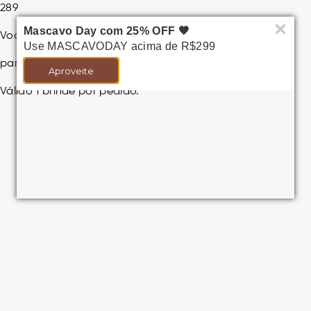
289
Mascavo Day com 25% OFF 🤎
Você ganhou a Esponja ProBlender!
Use MASCAVODAY acima de R$299
para ganhar a Esponja ProBlender Original
Aproveite
Válido 1 brinde por pedido.