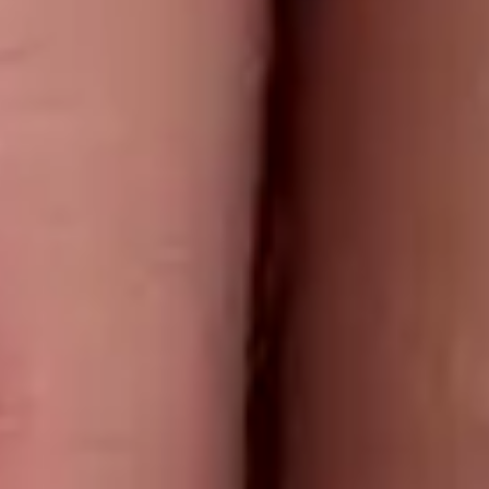
Cadastre-se e fique por dentro de todas as
novidades e promoções!
Ao se cadastrar, você aceita receber novidades da Mascavo por e-
mail.
cadastrar