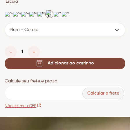
8
º
esponja
Escura
9
º
iluminador
10
º
paleta
Plum - Cereja
－
＋
Adicionar ao carrinho
CEP
Calcular o frete
Não sei meu CEP