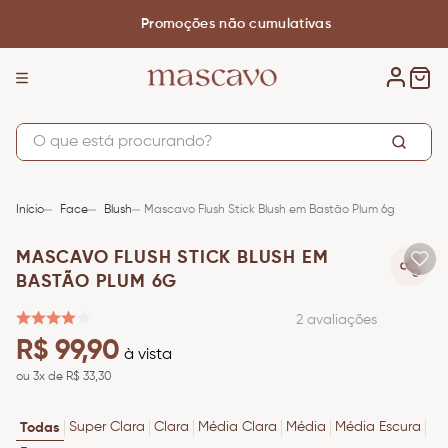
Promoções não cumulativas
O que está procurando?
TERMOS MAIS BUSCADOS
1
º
base
Face
Blush
Mascavo Flush Stick Blush em Bastão Plum 6g
2
º
pincel
MASCAVO FLUSH STICK BLUSH EM
3
º
corretivo
BASTÃO PLUM 6G
4
º
contorno
2
avaliações
R$
99
,
90
5
º
bronzer
à vista
ou
3
x de
R$
33
,
30
6
º
blush
7
º
nécessaire
Super Clara
Clara
Média Clara
Média
Média Escura
Todas