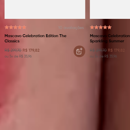
10
avaliações
Mascavo Celebration Edition The
Mascavo Celebration 
Classics
Sparkling Summer
R$
299
,
70
R$
179
,
82
R$
299
,
70
R$
179
,
82
ou
5
x de
R$
35
,
96
ou
5
x de
R$
35
,
96
PERGUNTAS FREQUENTES
Como escolher a melhor cor do Flush Stick para