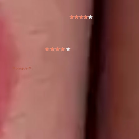
O que os clientes estão dizendo sobre o produto
4.00
/ 5
Baseado em
2
avaliações
5 meses
Eu gostei do blush!! Achei ele um pouco oleoso
na pele, mas fica com um aspecto bonito. a cor
Monique M.
é mais pra vermelho vinho e no momento da
aplicação fica bem forte, mas some rápido da
pele. Acho que dura umas 2, 3 horas. Mas não
me arrependo de ter comprado
Sim, recomendaria a um amigo
0
0