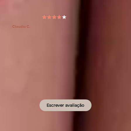
5 meses
Claudia C.
Mto bom
Sim, recomendaria a um amigo
0
1
Escrever avaliação