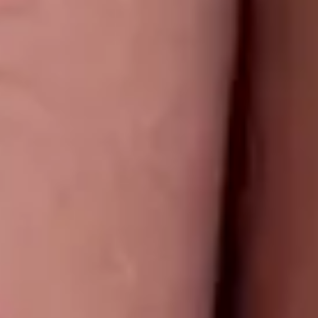
mim?
Qual é a cobertura e o acabamento do Flush
Stick?
Qual é a data de validade do Flush Stick?
O Flush Stick é vegan/não testado em animais?
AVALIAÇÕES