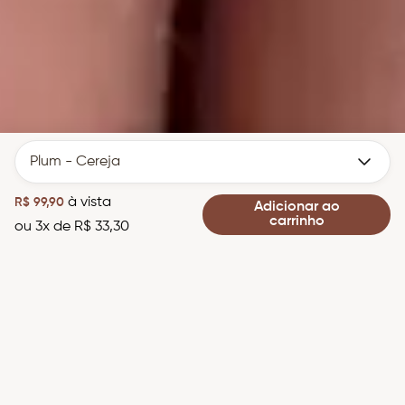
Parcerias com marcas e influenciadores:
Opções de pagamento
parcerias@mascavo.com
Quer trabalhar conosco?
rh@mascavo.com
Plum - Cereja
Direitos reservados Mascavo © 2026
à vista
R$
99
,
90
Adicionar ao
carrinho
ou
3
x de
R$
33
,
30