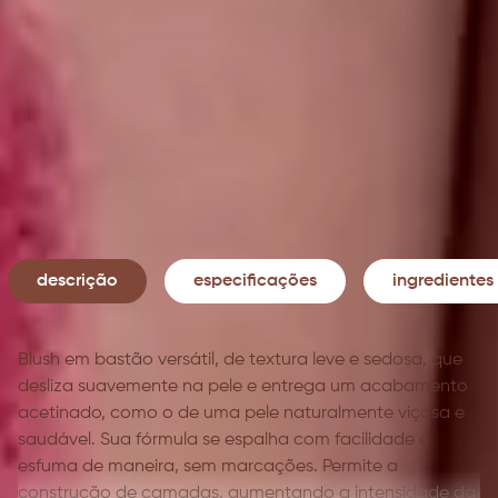
virtual, use seu celular em um ambiente com luz
natural, rosto limpo e sem maquiagem.
ENCONTRE SEU TOM PERFEITO
descrição
especificações
ingredientes
Blush em bastão versátil, de textura leve e sedosa, que
desliza suavemente na pele e entrega um acabamento
acetinado, como o de uma pele naturalmente viçosa e
saudável. Sua fórmula se espalha com facilidade e
esfuma de maneira, sem marcações. Permite a
construção de camadas, aumentando a intensidade da