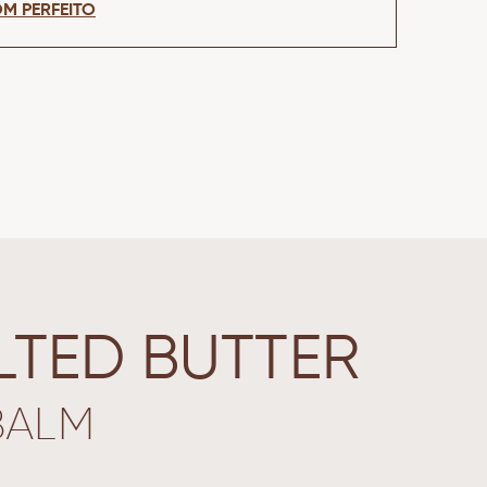
M PERFEITO
LTED BUTTER
BALM