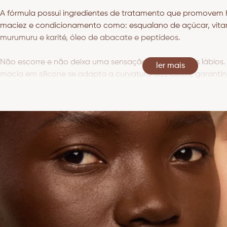
A fórmula possui ingredientes de tratamento que promovem h
maciez e condicionamento como: esqualano de açúcar, vita
murumuru e karité, óleo de abacate e peptídeos.
Não escorre e não deixa uma sensação pegajosa nos lábios.
Ver mais
macia em silicone se adapta a curvatura dos lábios, garanti
precisa. São 7 opções de cores perfeitas para atender todos o
Modo de usar: aplique o produto nos lábios e construa ca
intensidade de cor desejada. Para um efeito mais intenso, co
labiais Wonder Lips.