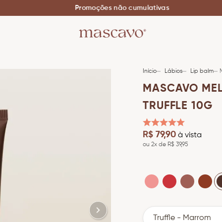
Promoções não cumulativas
Lábios
Lip balm
MASCAVO MELT
TRUFFLE 10G
R$
79
,
90
à vista
ou
2
x de
R$
39
,
95
Truffle - Marrom