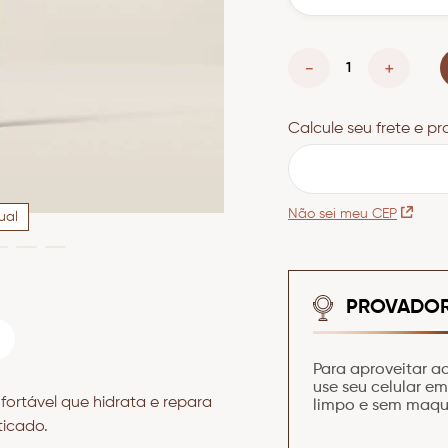
－
＋
CEP
Não sei meu CEP
ual
PROVADOR
Para aproveitar a
use seu celular e
fortável que hidrata e repara
limpo e sem maq
ticado.