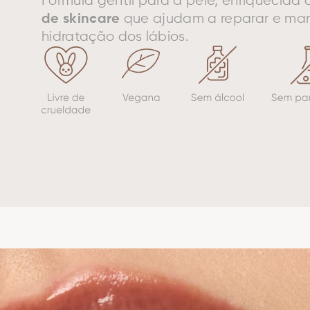
Fórmula gentil para a pele, enriquecida
que ajudam a reparar e man
de skincare
hidratação dos lábios.