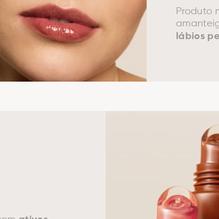
Produto 
amantei
lábios p