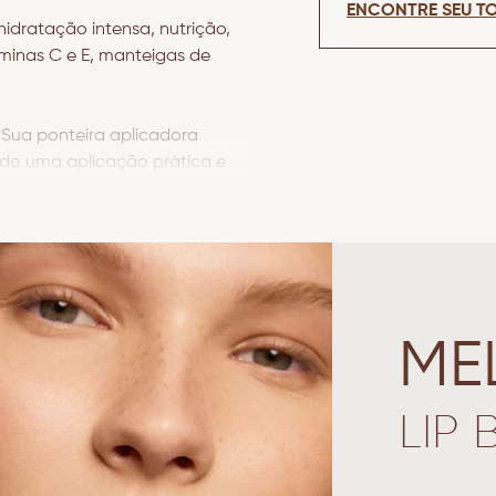
ENCONTRE SEU TO
idratação intensa, nutrição,
minas C e E, manteigas de
 Sua ponteira aplicadora
ndo uma aplicação prática e
s estilos e tons de pele.
madas de acordo com a
mbine com as nossas lapiseiras
ME
LIP 