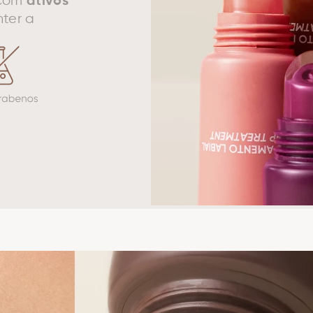
 com
ativos
ter a