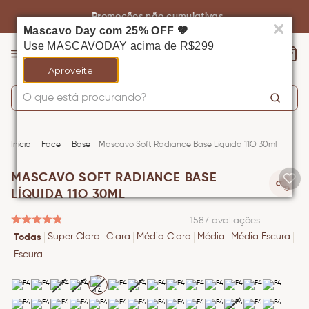
Promoções não cumulativas
Mascavo Day com 25% OFF 🤎
Use MASCAVODAY acima de R$299
Aproveite
O que está procurando?
TERMOS MAIS BUSCADOS
1
º
base
Face
Base
Mascavo Soft Radiance Base Líquida 11O 30ml
2
º
pincel
MASCAVO SOFT RADIANCE BASE
3
º
corretivo
LÍQUIDA 11O 30ML
4
º
contorno
1587
avaliações
Super Clara
Clara
Média Clara
Média
Média Escura
Todas
5
º
blush
Escura
6
º
nécessaire
7
º
bronzer