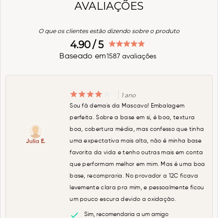
AVALIAÇÕES
O que os clientes estão dizendo sobre o produto
4.90
/ 5
Baseado em
1587
avaliações
1 ano
Sou fã demais da Mascavo! Embalagem
perfeita. Sobre a base em si, é boa, textura
boa, cobertura média, mas confesso que tinha
uma expectativa mais alta, não é minha base
Julia E.
favorita da vida e tenho outras mais em conta
que performam melhor em mim. Mas é uma boa
base, recompraria. No provador a 12C ficava
levemente clara pra mim, e pessoalmente ficou
um pouco escura devido a oxidação.
Sim, recomendaria a um amigo