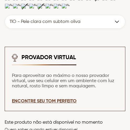
8
º
esponja
9
º
iluminador
10
º
paleta
11O - Pele clara com subtom oliva
PROVADOR VIRTUAL
Para aproveitar ao máximo o nosso provador
virtual, use seu celular em um ambiente com luz
natural, rosto limpo e sem maquiagem.
ENCONTRE SEU TOM PERFEITO
Este produto não está disponível no momento
Quero saber quando estiver disponível