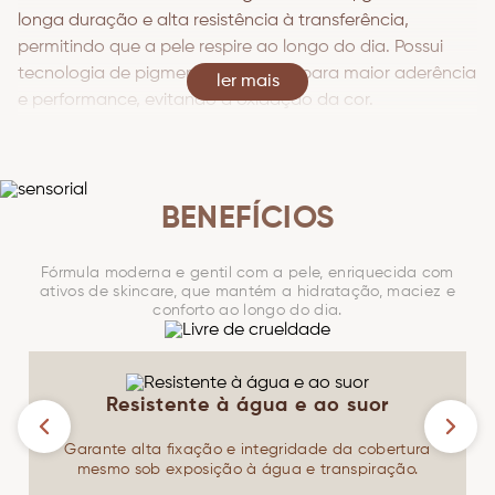
longa duração e alta resistência à transferência,
permitindo que a pele respire ao longo do dia. Possui
tecnologia de pigmentos tratados para maior aderência
Ver mais
e performance, evitando a oxidação da cor.
Com textura líquida e aquosa, é uma base versátil, de
cobertura média construível, fácil de aplicar e espalhar.
BENEFÍCIOS
Uma maquiagem completa, aliada com ativos de
skincare como ácido hialurônico, niacinamida e
Fórmula moderna e gentil com a pele, enriquecida com
esqualano de cana-de-açúcar, que cuidam da pele
ativos de skincare, que mantém a hidratação, maciez e
conforto ao longo do dia.
enquanto uniformizam o tom.
Textura e fórmula adequadas para todos os tipos de
pele.
Resistente à água e ao suor
Garante alta fixação e integridade da cobertura
mesmo sob exposição à água e transpiração.