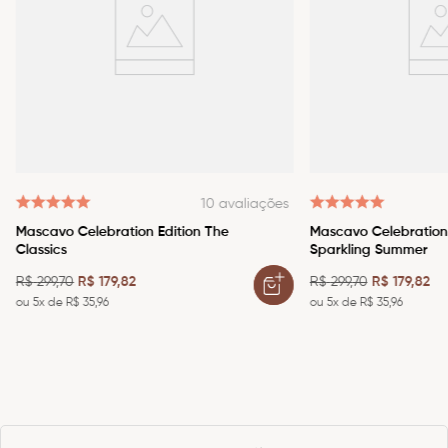
10
avaliações
Mascavo Celebration Edition The
Mascavo Celebration 
Classics
Sparkling Summer
R$
299
,
70
R$
179
,
82
R$
299
,
70
R$
179
,
82
ou
5
x de
R$
35
,
96
ou
5
x de
R$
35
,
96