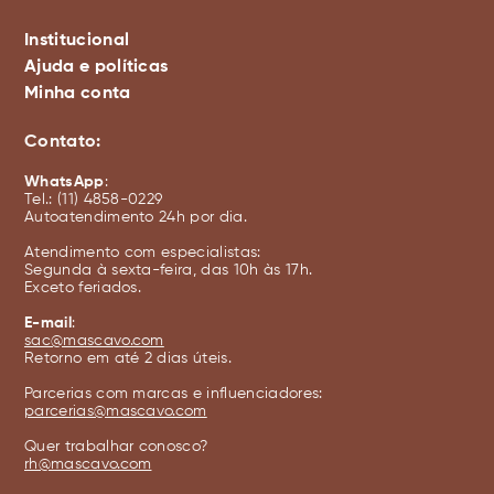
Institucional
Ajuda e políticas
Minha conta
Sobre a Mascavo
Trocas e devoluções
Sobre a Mari Saad
Contato:
Meus pedidos
Entregas e frete
WhatsApp
:
Meus favoritos
Política de privacidade
Tel.: (11) 4858-0229
Autoatendimento 24h por dia.
Meus dados
Política de cookies
Atendimento com especialistas:
Política de cancelamento
Segunda à sexta-feira, das 10h às 17h.
Exceto feriados.
Política de promoção
E-mail
:
Ingredientes
sac@mascavo.com
Retorno em até 2 dias úteis.
Onde Encontrar
Parcerias com marcas e influenciadores:
Opções de pagamento
parcerias@mascavo.com
Quer trabalhar conosco?
rh@mascavo.com