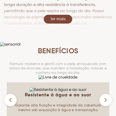
longa duração e alta resistência à transferência,
permitindo que a pele respire ao longo do dia. Possui
tecnologia de pigmentos tratados para maior aderência
Ver mais
e performance, evitando a oxidação da cor.
Com textura líquida e aquosa, é uma base versátil, de
cobertura média construível, fácil de aplicar e espalhar.
BENEFÍCIOS
Uma maquiagem completa, aliada com ativos de
skincare como ácido hialurônico, niacinamida e
Fórmula moderna e gentil com a pele, enriquecida com
esqualano de cana-de-açúcar, que cuidam da pele
ativos de skincare, que mantém a hidratação, maciez e
conforto ao longo do dia.
enquanto uniformizam o tom.
Textura e fórmula adequadas para todos os tipos de
pele.
Resistente à água e ao suor
Garante alta fixação e integridade da cobertura
mesmo sob exposição à água e transpiração.