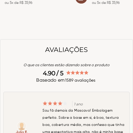
ou
5
x de
R$
35
,
96
ou
5
x de
R$
35
,
96
AVALIAÇÕES
O que os clientes estão dizendo sobre o produto
4.90
/ 5
Baseado em
1589
avaliações
1 ano
Sou fã demais da Mascavo! Embalagem
perfeita. Sobre a base em si, é boa, textura
boa, cobertura média, mas confesso que tinha
uma expectativa mais alta, não é minha base
Julia E.