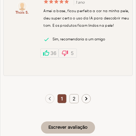
1 ano
Amei a base, ficou perfeita a cor na minha pele,
Thais S.
deu super certo o uso da IA para descobrir meu
tom. E os produtos ficam lindos na pele!
Sim, recomendaria a um amigo
36
5
1
2
Escrever avaliação