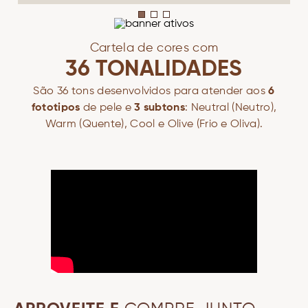
Cartela de cores com
36 TONALIDADES
São 36 tons desenvolvidos para atender aos
6
fototipos
de pele e
3 subtons
: Neutral (Neutro),
Warm (Quente), Cool e Olive (Frio e Oliva).