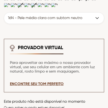
8
º
esponja
9
º
iluminador
10
º
paleta
16N - Pele média clara com subtom neutro
PROVADOR VIRTUAL
Para aproveitar ao máximo o nosso provador
virtual, use seu celular em um ambiente com luz
natural, rosto limpo e sem maquiagem.
ENCONTRE SEU TOM PERFEITO
Este produto não está disponível no momento
Quero saber quando estiver disponível