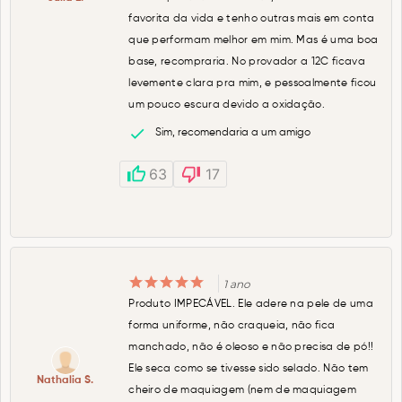
favorita da vida e tenho outras mais em conta
que performam melhor em mim. Mas é uma boa
base, recompraria. No provador a 12C ficava
levemente clara pra mim, e pessoalmente ficou
um pouco escura devido a oxidação.
Sim, recomendaria a um amigo
63
17
1 ano
Produto IMPECÁVEL. Ele adere na pele de uma
forma uniforme, não craqueia, não fica
manchado, não é oleoso e não precisa de pó!!
Ele seca como se tivesse sido selado. Não tem
Nathalia S.
cheiro de maquiagem (nem de maquiagem