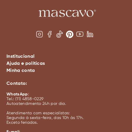
Institucional
Ajuda e políticas
Minha conta
Sobre a Mascavo
Trocas e devoluções
Sobre a Mari Saad
Contato:
Meus pedidos
Entregas e frete
WhatsApp
:
Meus favoritos
Política de privacidade
Tel.: (11) 4858-0229
Autoatendimento 24h por dia.
Meus dados
Política de cookies
Atendimento com especialistas:
Política de cancelamento
Segunda à sexta-feira, das 10h às 17h.
Exceto feriados.
Política de promoção
E-mail
: