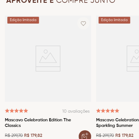
APROVEITE E
COMPRE JUNTO
Edição limitada
Edição limitada
10
avaliações
Mascavo Celebration Edition The
Mascavo Celebration 
Classics
Sparkling Summer
R$
299
,
70
R$
179
,
82
R$
299
,
70
R$
179
,
82