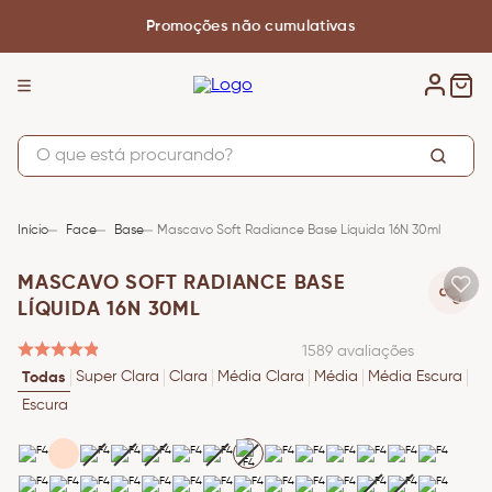
Promoções não cumulativas
O que está procurando?
TERMOS MAIS BUSCADOS
1
º
base
Face
Base
Mascavo Soft Radiance Base Líquida 16N 30ml
2
º
pincel
MASCAVO SOFT RADIANCE BASE
3
º
corretivo
LÍQUIDA 16N 30ML
4
º
contorno
1589
avaliações
Super Clara
Clara
Média Clara
Média
Média Escura
Todas
5
º
blush
Escura
6
º
bronzer
7
º
nécessaire